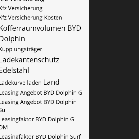
Kfz Versicherung
Kfz Versicherung Kosten
Kofferraumvolumen BYD
Dolphin
Kupplungsträger
Ladekantenschutz
Edelstahl
Land
Ladekurve
laden
Leasing Angebot BYD Dolphin G
Leasing Angebot BYD Dolphin
Su
Leasingfaktor BYD Dolphin G
DM
Leasingfaktor BYD Dolphin Surf