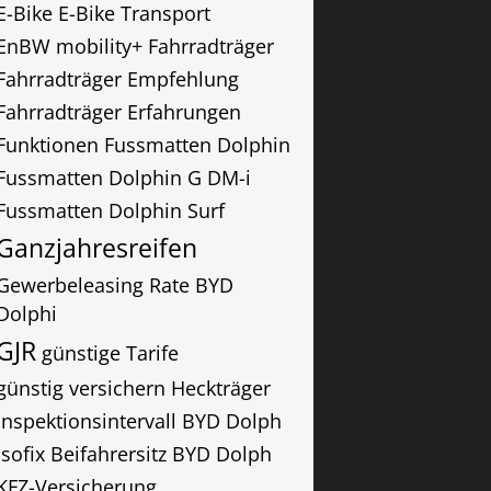
E-Bike
E-Bike Transport
EnBW mobility+
Fahrradträger
Fahrradträger Empfehlung
Fahrradträger Erfahrungen
Funktionen
Fussmatten Dolphin
Fussmatten Dolphin G DM-i
Fussmatten Dolphin Surf
Ganzjahresreifen
Gewerbeleasing Rate BYD
Dolphi
GJR
günstige Tarife
günstig versichern
Heckträger
Inspektionsintervall BYD Dolph
Isofix Beifahrersitz BYD Dolph
KFZ-Versicherung