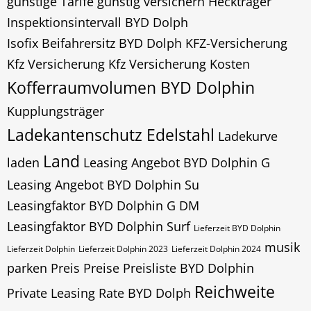
günstige Tarife
günstig versichern
Heckträger
Inspektionsintervall BYD Dolph
Isofix Beifahrersitz BYD Dolph
KFZ-Versicherung
Kfz Versicherung
Kfz Versicherung Kosten
Kofferraumvolumen BYD Dolphin
Kupplungsträger
Ladekantenschutz Edelstahl
Ladekurve
Land
laden
Leasing Angebot BYD Dolphin G
Leasing Angebot BYD Dolphin Su
Leasingfaktor BYD Dolphin G DM
Leasingfaktor BYD Dolphin Surf
Lieferzeit BYD Dolphin
musik
Lieferzeit Dolphin
Lieferzeit Dolphin 2023
Lieferzeit Dolphin 2024
parken
Preis
Preise Preisliste BYD Dolphin
Reichweite
Private Leasing Rate BYD Dolph